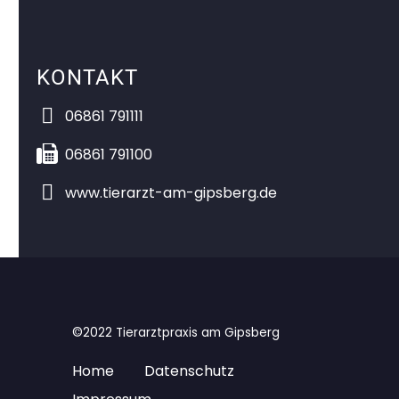
KONTAKT


06861 791111


06861 791100


www.tierarzt-am-gipsberg.de
©2022 Tierarztpraxis am Gipsberg
Home
Datenschutz