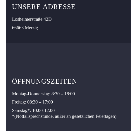
CLAUDIA KEWENIG
UNSERE ADRESSE
Super Praxis, tolles Team, super kompetente Ärzte. Selbst
Losheimerstraße 42D
unser rumänischer Angsthund liebt die Ärzte!
66663 Merzig

ÖFFNUNGSZEITEN
Montag-Donnerstag: 8:30 – 18:00
Freitag: 08:30 – 17:00
JOSIANE LEUCK-MEIERS
Samstag*: 10:00-12:00
*
(Notfallsprechstunde, außer an gesetzlichen Feiertagen)
Die beste Tierarztpraxis die wir kennen. Unsere kleinen
Findlingen Lemmi und Lexy wurde durch die kompetente
und liebevolle Betreuung das Leben gerettet.