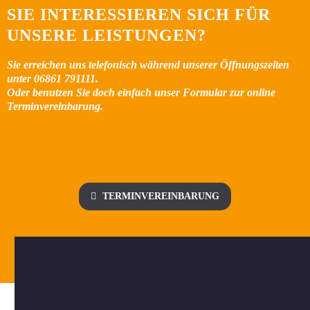
SIE INTERESSIEREN SICH FÜR
NICLAS WIESEN
UNSERE LEISTUNGEN?
Ich bin was Tierärzte angeht nicht wirklich erfahren…Ich
und unser Border Collie fühlen uns in der Praxis sehr
Sie erreichen uns telefonisch während unserer Öffnungszeiten
wohl und sehr gut aufgehoben!
unter 06861 791111.
Hatte bisher 2 Termine und es hat alles sehr reibungslos
Oder benutzen Sie doch einfach unser Formular zur online
geklappt…Das Team ist sehr freundlich und soweit ich
das beurteilen kann, sehr kompetent in Sachen
Terminvereinbarung.
Tiermedizin…
Bitte weiter so…


TERMINVEREINBARUNG