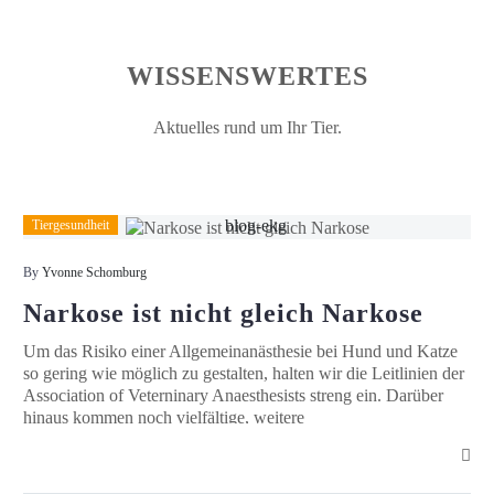
WISSENSWERTES
Aktuelles rund um Ihr Tier.
Narkose
Tiergesundheit
ist
nicht
By
Yvonne Schomburg
gleich
Narkose ist nicht gleich Narkose
Narkose
Um das Risiko einer Allgemeinanästhesie bei Hund und Katze
so gering wie möglich zu gestalten, halten wir die Leitlinien der
Association of Veterninary Anaesthesists streng ein. Darüber
hinaus kommen noch vielfältige, weitere
Überwachungsmaßnahmen zum Einsatz.