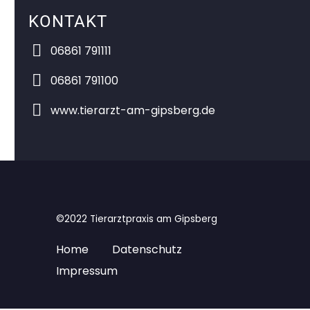
KONTAKT


06861 791111


06861 791100


www.tierarzt-am-gipsberg.de
©2022 Tierarztpraxis am Gipsberg
Home
Datenschutz
Impressum